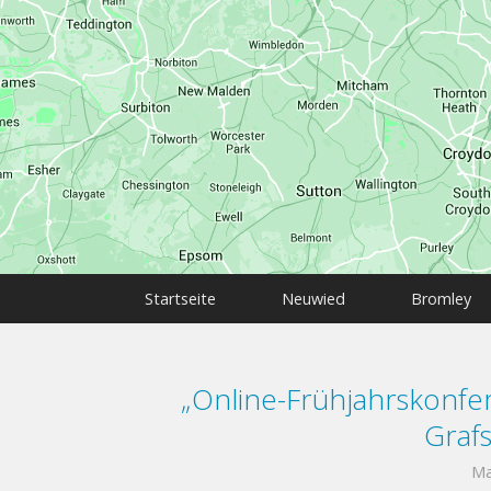
Startseite
Neuwied
Bromley
„Online-Frühjahrskonfe
Grafs
Ma