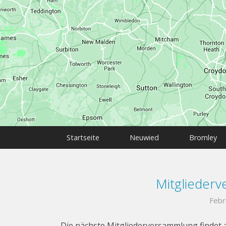
Startseite
Neuwied
Bromley
Mitglieder
Febr
Die nächste Mitgliederversammlung findet 