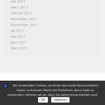
Juni 2012
März 2012
Februar 2012
November 2011
September 2011
Juli 2011
Mai 2011
April 2011
März 2011
Wir verwenden Cookies, um Ihnen das beste Nutzererlebnis
Über uns
Kontakt
Mitglied werden
Impressum
bieten zu können. Wenn Sie fortfahren, diese Seite zu
verwenden, nehmen wir an, dass Sie damit einverstanden sind.
OK
Ablehnen
Seovation
© 2026 Freundeskreis-Neuwied-Bromley.